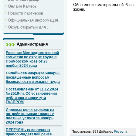
Обновление материальной базы 
Онлайн Камеры
жизни.
Новости партнеров
Официальная информация
Округ, открытый для ...
Администрация
Решение Межведомственной
комиссии по охране труда в
Приморском крае от 28
ноября 2024 года
Онлайн-семинары(вебинары),
посвященные вопросам
безопасности и охраны труда
Постановление от 11.12.2024
№ 2519-па Об установлении
публичного сервитута
ГАЗПРОМ
Индексы цен и тарифов на
потребительские товары и
платные услуги за ноябрь
2024 года
ПЕРЕЧЕНЬ выявленных
Просмотров
: 93 |
Добавил
:
Petrovna
правообладателей ранее