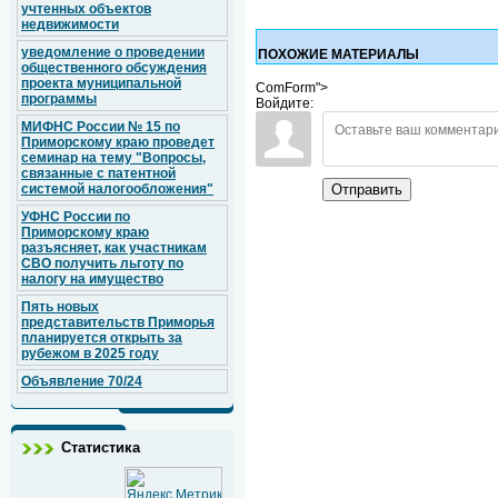
учтенных объектов
недвижимости
уведомление о проведении
ПОХОЖИЕ МАТЕРИАЛЫ
общественного обсуждения
проекта муниципальной
ComForm">
программы
Войдите:
МИФНС России № 15 по
Приморскому краю проведет
семинар на тему "Вопросы,
связанные с патентной
системой налогообложения"
Отправить
УФНС России по
Приморскому краю
разъясняет, как участникам
СВО получить льготу по
налогу на имущество
Пять новых
представительств Приморья
планируется открыть за
рубежом в 2025 году
Объявление 70/24
Статистика