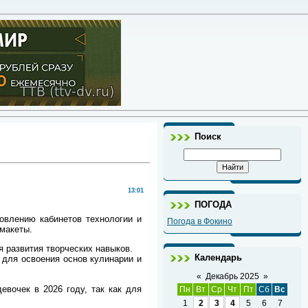
Поиск
13:01
ПОГОДА
овлению кабинетов технологии и
Погода в Фокино
 макеты.
 развития творческих навыков.
Календарь
 для освоения основ кулинарии и
«
Декабрь 2025
»
вочек в 2026 году, так как для
Пн
Вт
Ср
Чт
Пт
Сб
Вс
1
2
3
4
5
6
7