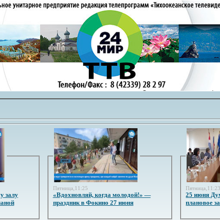
Пятница,11:25
Пятница,11:2
у залу
«Вдохновляй, когда молодой!» —
25 июня Ду
ланой
праздник в Фокино 27 июня
плановое з