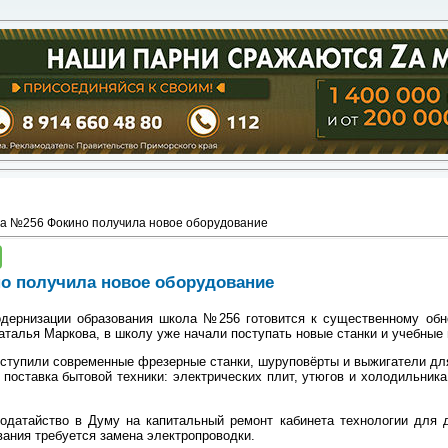
а №256 Фокино получила новое оборудование
о получила новое оборудование
дернизации образования школа №256 готовится к существенному обн
аталья Маркова, в школу уже начали поступать новые станки и учебные
оступили современные фрезерные станки, шуруповёрты и выжигатели для
поставка бытовой техники: электрических плит, утюгов и холодильника
датайство в Думу на капитальный ремонт кабинета технологии для де
вания требуется замена электропроводки.