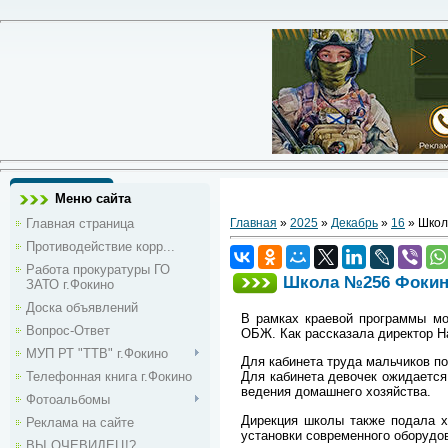
Меню сайта
Главная страница
Главная
»
2025
»
Декабрь
»
16
» Школ
Противодействие корр...
Работа прокуратуры ГО
Школа №256 Фокин
ЗАТО г.Фокино
Доска объявлений
В рамках краевой программы мо
Вопрос-Ответ
ОБЖ. Как рассказала директор Н
МУП РТ "ТТВ" г.Фокино
Для кабинета труда мальчиков п
Телефонная книга г.Фокино
Для кабинета девочек ожидается 
ведения домашнего хозяйства.
Фотоальбомы
Дирекция школы также подала хо
Реклама на сайте
установки современного оборудо
ВЫ ОЧЕВИДЕЦ!?