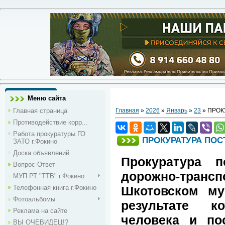
Меню сайта
Главная страница
Главная
»
2026
»
Январь
»
23
» ПРОК
Противодействие корр...
Работа прокуратуры ГО
ПРОКУРАТУРА ПОС
ЗАТО г.Фокино
Доска объявлений
Прокуратура п
Вопрос-Ответ
дорожно-трансп
МУП РТ "ТТВ" г.Фокино
Телефонная книга г.Фокино
Шкотовском му
Фотоальбомы
результате к
Реклама на сайте
человека и по
ВЫ ОЧЕВИДЕЦ!?