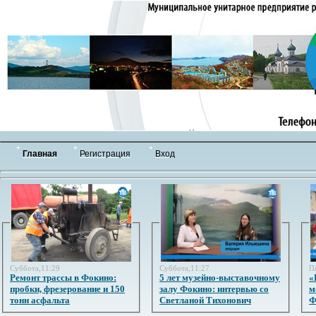
Главная
Регистрация
Вход
Суббота,11:29
Суббота,11:27
П
Ремонт трассы в Фокино:
5 лет музейно-выставочному
«
пробки, фрезерование и 150
залу Фокино: интервью со
м
тонн асфальта
Светланой Тихонович
Ф