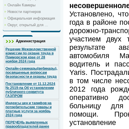
несовершеннол
Онлайн Камеры
Новости партнеров
Установлено, чт
Официальная информация
года в районе п
Округ, открытый для ...
дорожно-трансп
участием двух 
Администрация
результате а
Решение Межведомственной
комиссии по охране труда в
автомобиля M
Приморском крае от 28
ноября 2024 года
водитель и пас
Онлайн-семинары(вебинары),
Yaris. Пострадал
посвященные вопросам
безопасности и охраны труда
в том числе нес
Постановление от 11.12.2024
2012 года рожд
№ 2519-па Об установлении
публичного сервитута
оперативно до
ГАЗПРОМ
Индексы цен и тарифов на
больницу для 
потребительские товары и
платные услуги за ноябрь
помощи. Прок
2024 года
установление
ПЕРЕЧЕНЬ выявленных
правообладателей ранее