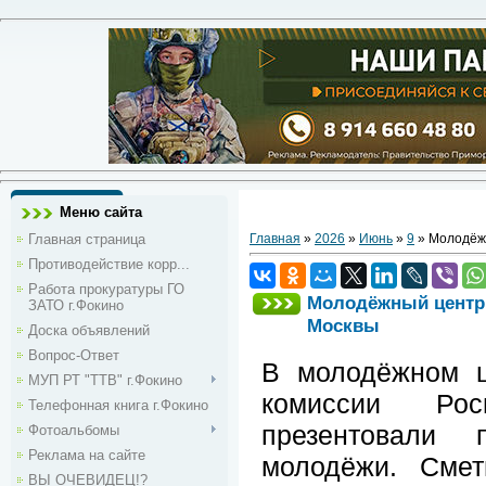
Меню сайта
Главная страница
Главная
»
2026
»
Июнь
»
9
» Молодёжн
Противодействие корр...
Работа прокуратуры ГО
Молодёжный центр 
ЗАТО г.Фокино
Москвы
Доска объявлений
Вопрос-Ответ
В молодёжном ц
МУП РТ "ТТВ" г.Фокино
комиссии Рос
Телефонная книга г.Фокино
презентовали 
Фотоальбомы
Реклама на сайте
молодёжи. Смет
ВЫ ОЧЕВИДЕЦ!?