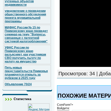
учтенных объектов
недвижимости
уведомление о проведении
общественного обсуждения
проекта муниципальной
программы
МИФНС России № 15 по
Приморскому краю проведет
семинар на тему "Вопросы,
связанные с патентной
системой налогообложения"
УФНС России по
Приморскому краю
разъясняет, как участникам
СВО получить льготу по
налогу на имущество
Пять новых
представительств Приморья
Просмотров
: 34 |
Доба
планируется открыть за
рубежом в 2025 году
Объявление 70/24
ПОХОЖИЕ МАТЕР
Статистика
ComForm">
Войдите: