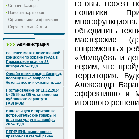
готовы, проект 
Онлайн Камеры
политики П
Новости партнеров
многофункцион
Официальная информация
Округ, открытый для ...
объединить техн
мастерские (д
Администрация
современных реб
Решение Межведомственной
«Молодёжь и дет
комиссии по охране труда в
Приморском крае от 28
верим, что прой
ноября 2024 года
территория. Буд
Онлайн-семинары(вебинары),
посвященные вопросам
Александр Баран
безопасности и охраны труда
Постановление от 11.12.2024
эффективно и М
№ 2519-па Об установлении
публичного сервитута
итогового решени
ГАЗПРОМ
Индексы цен и тарифов на
потребительские товары и
платные услуги за ноябрь
2024 года
ПЕРЕЧЕНЬ выявленных
правообладателей ранее