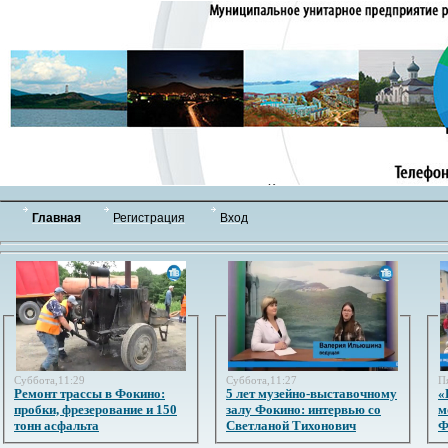
Главная
Регистрация
Вход
Суббота,11:29
Суббота,11:27
П
Ремонт трассы в Фокино:
5 лет музейно-выставочному
«
пробки, фрезерование и 150
залу Фокино: интервью со
м
тонн асфальта
Светланой Тихонович
Ф