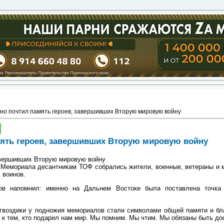
но почтил память героев, завершивших Вторую мировую войну
ять героев, завершивших Вторую мировую войну
авершивших Вторую мировую войну
Мемориала десантникам ТОФ собрались жители, военные, ветераны и м
 воинов.
ов напомнил: именно на Дальнем Востоке была поставлена точка 
 гвоздики у подножия мемориалов стали символами общей памяти и бл
 к тем, кто подарил нам мир. Мы помним. Мы чтим. Мы обязаны быть до