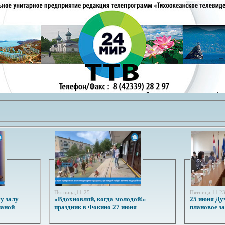
Пятница,11:25
Пятница,11:2
у залу
«Вдохновляй, когда молодой!» —
25 июня Ду
ланой
праздник в Фокино 27 июня
плановое з