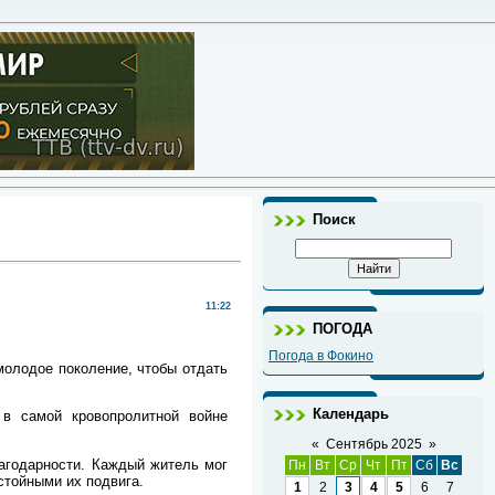
Поиск
11:22
ПОГОДА
Погода в Фокино
олодое поколение, чтобы отдать
Календарь
в самой кровопролитной войне
«
Сентябрь 2025
»
агодарности. Каждый житель мог
Пн
Вт
Ср
Чт
Пт
Сб
Вс
стойными их подвига.
1
2
3
4
5
6
7