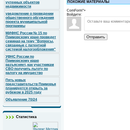
ПОХОЖИЕ МАТЕРИАЛЫ
учтенных объектов
недвижимости
ComForm">
уведомление о проведении
Войдите:
общественного обсуждения
проекта муниципальной
программы
МИФНС России № 15 по
Отправить
Приморскому краю проведет
семинар на тему "Вопросы,
связанные с патентной
системой налогообложения"
УФНС России по
Приморскому краю
разъясняет, как участникам
СВО получить льготу по
налогу на имущество
Пять новых
представительств Приморья
планируется открыть за
рубежом в 2025 году
Объявление 70/24
Статистика