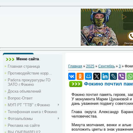
Меню сайта
Главная страница
Главная
»
2025
»
Сентябрь
»
3
» Фоки
Противодействие корр...
Работа прокуратуры ГО
Фокино почтил пам
ЗАТО г.Фокино
Доска объявлений
Фокино почтил память героев, з
Вопрос-Ответ
У монумента Марии Цукановой и 
дань уважения подвигу советских
МУП РТ "ТТВ" г.Фокино
Телефонная книга г.Фокино
Глава округа Александр Баран
человечества.
Фотоальбомы
Минута молчания, венки и алые
Реклама на сайте
возложить цветы в знак уважения
ВЫ ОЧЕВИДЕЦ!?