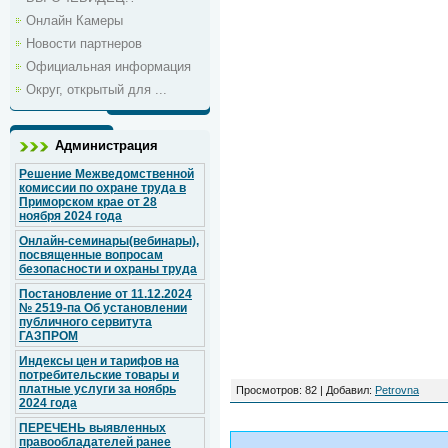
Онлайн Камеры
Новости партнеров
Официальная информация
Округ, открытый для ...
Администрация
Решение Межведомственной
комиссии по охране труда в
Приморском крае от 28
ноября 2024 года
Онлайн-семинары(вебинары),
посвященные вопросам
безопасности и охраны труда
Постановление от 11.12.2024
№ 2519-па Об установлении
публичного сервитута
ГАЗПРОМ
Индексы цен и тарифов на
потребительские товары и
платные услуги за ноябрь
Просмотров
: 82 |
Добавил
:
Petrovna
2024 года
ПЕРЕЧЕНЬ выявленных
правообладателей ранее