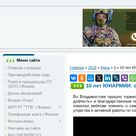
Меню сайта
Главная страница
Главная
»
2026
»
Июнь
»
9
» 10 лет 
Противодействие корр...
Работа прокуратуры ГО
10 лет ЮНАРМИИ: 
ЗАТО г.Фокино
Доска объявлений
Во Владивостоке прошло торжес
Вопрос-Ответ
доблесть» и благодарственные п
пожелал ребятам помнить о се
МУП РТ "ТТВ" г.Фокино
упорства и активной работы по с
Телефонная книга г.Фокино
Фотоальбомы
Реклама на сайте
ВЫ ОЧЕВИДЕЦ!?