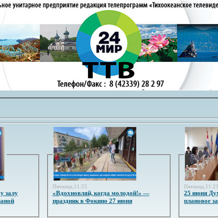
Пятница,11:25
Пятница,11:2
у залу
«Вдохновляй, когда молодой!» —
25 июня Ду
ланой
праздник в Фокино 27 июня
плановое з