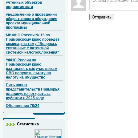
учтенных объектов
недвижимости
уведомление о проведении
Отправить
общественного обсуждения
проекта муниципальной
программы
МИФНС России № 15 по
Приморскому краю проведет
семинар на тему "Вопросы,
связанные с патентной
системой налогообложения"
УФНС России по
Приморскому краю
разъясняет, как участникам
СВО получить льготу по
налогу на имущество
Пять новых
представительств Приморья
планируется открыть за
рубежом в 2025 году
Объявление 70/24
Статистика