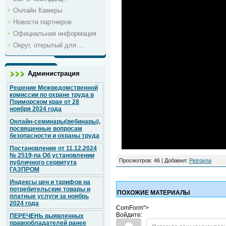
Онлайн Камеры
Новости партнеров
Официальная информация
Округ, открытый для ...
Администрация
Решение Межведомственной
комиссии по охране труда в
Приморском крае от 28
ноября 2024 года
Онлайн-семинары(вебинары),
посвященные вопросам
безопасности и охраны труда
Постановление от 11.12.2024
№ 2519-па Об установлении
Просмотров
: 46 |
Добавил
:
Petrovna
публичного сервитута
ГАЗПРОМ
Индексы цен и тарифов на
потребительские товары и
ПОХОЖИЕ МАТЕРИАЛЫ
платные услуги за ноябрь
2024 года
ComForm">
Войдите:
ПЕРЕЧЕНЬ выявленных
правообладателей ранее