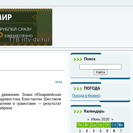
Поиск
10:01
ПОГОДА
 движения. Знаки «Юнармейская
Погода в Фокино
адивостока Константин Шестаков
алями и грамотами — результат
абрина.
Календарь
«
Июнь 2026
»
Пн
Вт
Ср
Чт
Пт
Сб
Вс
1
2
3
4
5
6
7