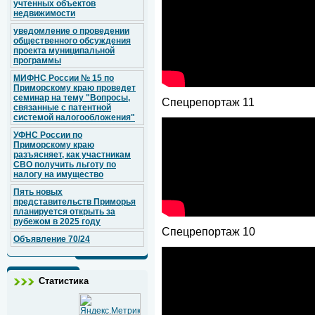
учтенных объектов
недвижимости
уведомление о проведении
общественного обсуждения
проекта муниципальной
программы
МИФНС России № 15 по
Приморскому краю проведет
семинар на тему "Вопросы,
Спецрепортаж 11
связанные с патентной
системой налогообложения"
УФНС России по
Приморскому краю
разъясняет, как участникам
СВО получить льготу по
налогу на имущество
Пять новых
представительств Приморья
планируется открыть за
рубежом в 2025 году
Спецрепортаж 10
Объявление 70/24
Статистика