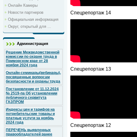
Онлайн Камеры
Спецрепортаж 14
Новости партнеров
Официальная информация
Округ, открытый для ...
Администрация
Решение Межведомственной
комиссии по охране труда в
Приморском крае от 28
ноября 2024 года
Спецрепортаж 13
Онлайн-семинары(вебинары),
посвященные вопросам
безопасности и охраны труда
Постановление от 11.12.2024
№ 2519-па Об установлении
публичного сервитута
ГАЗПРОМ
Индексы цен и тарифов на
потребительские товары и
платные услуги за ноябрь
2024 года
Спецрепортаж 12
ПЕРЕЧЕНЬ выявленных
правообладателей ранее