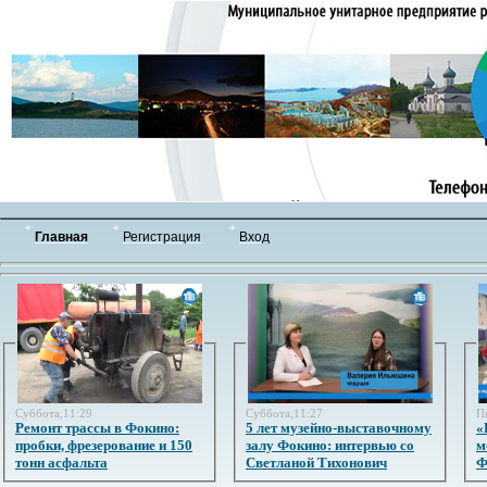
Главная
Регистрация
Вход
Суббота,11:29
Суббота,11:27
П
Ремонт трассы в Фокино:
5 лет музейно-выставочному
«
пробки, фрезерование и 150
залу Фокино: интервью со
м
тонн асфальта
Светланой Тихонович
Ф