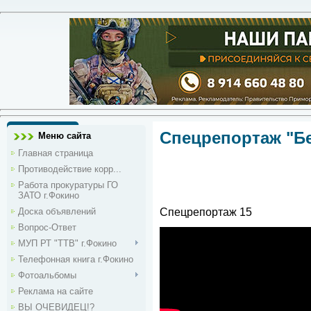
Спецрепортаж "Бе
Меню сайта
Главная страница
Противодействие корр...
Работа прокуратуры ГО
ЗАТО г.Фокино
Спецрепортаж 15
Доска объявлений
Вопрос-Ответ
МУП РТ "ТТВ" г.Фокино
Телефонная книга г.Фокино
Фотоальбомы
Реклама на сайте
ВЫ ОЧЕВИДЕЦ!?