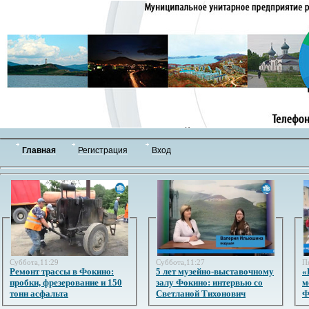
Главная
Регистрация
Вход
Суббота,11:29
Суббота,11:27
П
Ремонт трассы в Фокино:
5 лет музейно-выставочному
«
пробки, фрезерование и 150
залу Фокино: интервью со
м
тонн асфальта
Светланой Тихонович
Ф